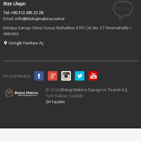
Bize Ulaşın
Tel: +90 312 385 23 28
Email:
info@blokajmakina.com.tr
Dempa Sanayi Sitesi Susuz Mahallesi 3791.Cd. No: 27 Yenimahalle /
ANKARA
Google Haritası Aç
Sosyal Medya
© 2016
Blokaj Makina Sanayi ve Ticaret A.Ş.
.
Tüm Hakları Saklıdır.
2H Yazılım